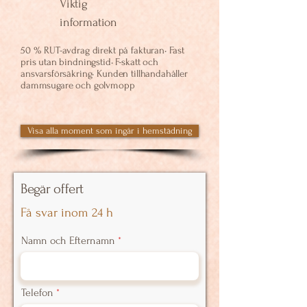
Viktig
information
50 % RUT-avdrag direkt på fakturan• Fast
pris utan bindningstid• F-skatt och
ansvarsförsäkring• Kunden tillhandahåller
dammsugare och golvmopp
Visa alla moment som ingår i hemstädning
Begär offert
Få svar inom 24 h
Namn och Efternamn
Telefon