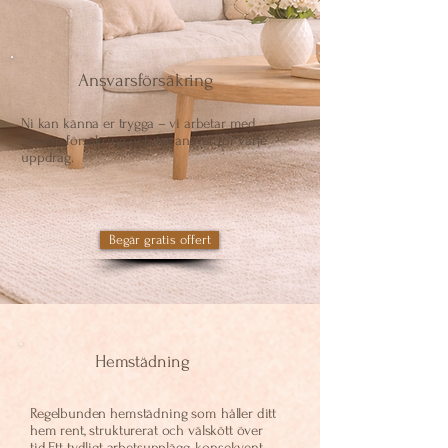
Ansvarsförsäkring
​Ni kan känna er trygga – vi arbetar med
ansvarsförsäkring och tar ansvar för varje
uppdrag.
Begär gratis offert
Hemstädning
Regelbunden hemstädning som håller ditt
hem rent, strukturerat och välskött över
tid.Ett tydligt arbetsupplägg, konsekvent