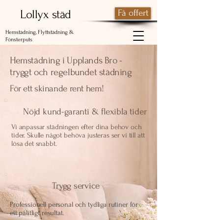
Lollyx städ
Få offert
Hemstädning, Flyttstädning &
Fönsterputs
Hemstädning i Upplands Bro -
tryggt och regelbundet städning
För ett skinande rent hem!
Nöjd kund-garanti & flexibla tider
Vi anpassar städningen efter dina behov och
tider. Skulle något behöva justeras ser vi till att
lösa det snabbt.
Trygg service
Professionell personal och tydliga rutiner för
ett pålitligt resultat.