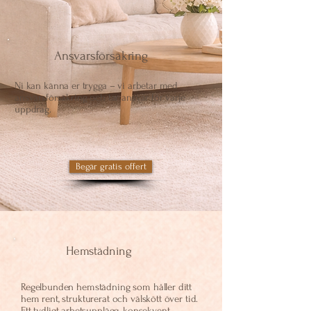
Ansvarsförsäkring
​Ni kan känna er trygga – vi arbetar med
ansvarsförsäkring och tar ansvar för varje
uppdrag.
Begär gratis offert
Hemstädning
Regelbunden hemstädning som håller ditt
hem rent, strukturerat och välskött över tid.
Ett tydligt arbetsupplägg, konsekvent