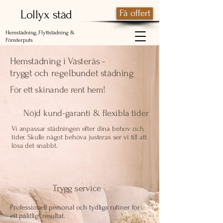
Lollyx städ
Få offert
Hemstädning, Flyttstädning &
Fönsterputs
Hemstädning i Västerås -
tryggt och regelbundet städning
För ett skinande rent hem!
Nöjd kund-garanti & flexibla tider
Vi anpassar städningen efter dina behov och
tider. Skulle något behöva justeras ser vi till att
lösa det snabbt.
Trygg service
Professionell personal och tydliga rutiner för
ett pålitligt resultat.