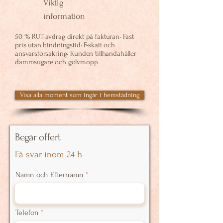
Viktig
information
50 % RUT-avdrag direkt på fakturan• Fast
pris utan bindningstid• F-skatt och
ansvarsförsäkring• Kunden tillhandahåller
dammsugare och golvmopp
Visa alla moment som ingår i hemstädning
Begär offert
Få svar inom 24 h
Namn och Efternamn
Telefon