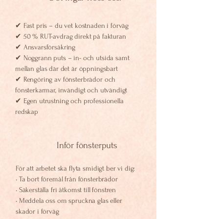
✔ Fast pris – du vet kostnaden i förväg
✔ 50 % RUT-avdrag direkt på fakturan
✔ Ansvarsförsäkring
✔ Noggrann puts – in- och utsida samt
mellan glas där det är öppningsbart
✔ Rengöring av fönsterbrädor och
fönsterkarmar, invändigt och utvändigt
✔ Egen utrustning och professionella
redskap
Inför fönsterputs
För att arbetet ska flyta smidigt ber vi dig:
• Ta bort föremål från fönsterbrädor
• Säkerställa fri åtkomst till fönstren
• Meddela oss om spruckna glas eller
skador i förväg