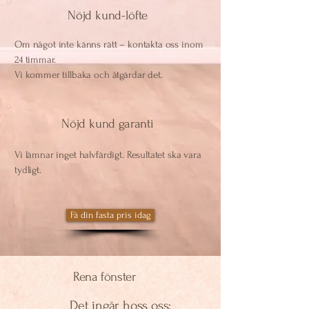
Nöjd kund-löfte
Om något inte känns rätt – kontakta oss inom
24 timmar.
Vi kommer tillbaka och åtgärdar det.
Nöjd kund garanti
​​Vi lämnar inget halvfärdigt. Resultatet ska vara
tydligt.
Få din fasta pris idag
Rena fönster
Det ingår hoss oss: