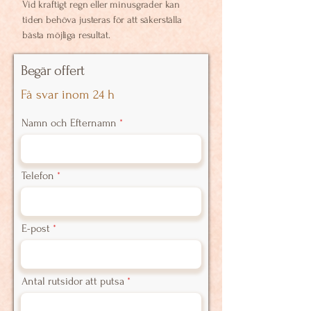
Vid kraftigt regn eller minusgrader kan
tiden behöva justeras för att säkerställa
bästa möjliga resultat.
Begär offert
Få svar inom 24 h
Namn och Efternamn
Telefon
E-post
Antal rutsidor att putsa