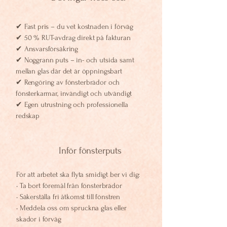
✔ Fast pris – du vet kostnaden i förväg
✔ 50 % RUT-avdrag direkt på fakturan
✔ Ansvarsförsäkring
✔ Noggrann puts – in- och utsida samt
mellan glas där det är öppningsbart
✔ Rengöring av fönsterbrädor och
fönsterkarmar, invändigt och utvändigt
✔ Egen utrustning och professionella
redskap
Inför fönsterputs
För att arbetet ska flyta smidigt ber vi dig:
• Ta bort föremål från fönsterbrädor
• Säkerställa fri åtkomst till fönstren
• Meddela oss om spruckna glas eller
skador i förväg