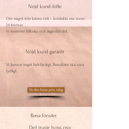
Nöjd kund-löfte
Om något inte känns rätt – kontakta oss inom
24 timmar.
Vi kommer tillbaka och åtgärdar det.
Nöjd kund garanti
​​Vi lämnar inget halvfärdigt. Resultatet ska vara
tydligt.
Få din fasta pris idag
Rena fönster
Det ingår hoss oss: