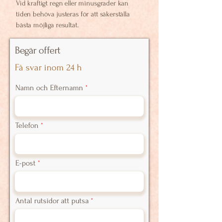
Vid kraftigt regn eller minusgrader kan
tiden behöva justeras för att säkerställa
bästa möjliga resultat.
Begär offert
Få svar inom 24 h
Namn och Efternamn
Telefon
E-post
Antal rutsidor att putsa